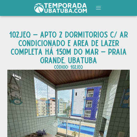
102JEQ – APTO 2 DORMITORIOS C/ AR
CONDICIONADO E AREA DE LAZER
COMPLETA HÁ 150M DO MAR – PRAIA
GRANDE, UBATUBA
CÓDIGO: 102jeq