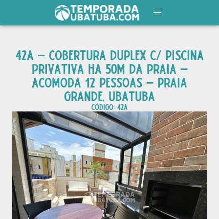
42A – COBERTURA DUPLEX C/ PISCINA
PRIVATIVA HA 50M DA PRAIA –
ACOMODA 12 PESSOAS – PRAIA
GRANDE, UBATUBA
CÓDIGO: 42a